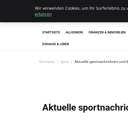
Wir verwenden Cookies, um Ihr Surferlebnis zu v
Bistro Grammop
erfahren
STARTSEITE
ALLGEMEIN
FINANZEN & IMMOBILIEN
ZUHAUSE & LEBEN
Startseite
Sport
Aktuelle sportnachrichten und i
Aktuelle sportnachri