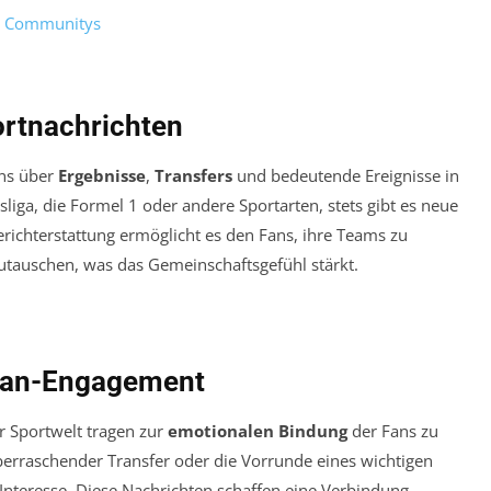
nd Communitys
ortnachrichten
ans über
Ergebnisse
,
Transfers
und bedeutende Ereignisse in
liga, die Formel 1 oder andere Sportarten, stets gibt es neue
Berichterstattung ermöglicht es den Fans, ihre Teams zu
utauschen, was das Gemeinschaftsgefühl stärkt.
Fan-Engagement
er Sportwelt tragen zur
emotionalen Bindung
der Fans zu
berraschender Transfer oder die Vorrunde eines wichtigen
Interesse. Diese Nachrichten schaffen eine Verbindung