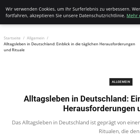
Bistro Grammophon
Wir verwenden Cookies, um Ihr Surferlebnis zu verbessern. We
fortfahren, akzeptieren Sie unsere Datenschutzrichtlinie.
Mehr 
Startseite
Allgemein
Alltagsleben in Deutschland: Einblick in die täglichen Herausforderungen
und Rituale
ALLGEMEIN
Alltagsleben in Deutschland: Ein
Herausforderungen u
Das Alltagsleben in Deutschland ist geprägt von ein
Ritualen, die de