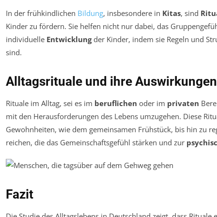
In der frühkindlichen
Bildung
, insbesondere in
Kitas
, sind
Ritu
Kinder zu fördern. Sie helfen nicht nur dabei, das Gruppengefü
individuelle
Entwicklung
der Kinder, indem sie Regeln und Stru
sind.
Alltagsrituale und ihre Auswirkungen
Rituale im Alltag, sei es im
beruflichen
oder im
privaten
Berei
mit den Herausforderungen des Lebens umzugehen. Diese Ritua
Gewohnheiten, wie dem gemeinsamen Frühstück, bis hin zu r
reichen, die das Gemeinschaftsgefühl stärken und zur
psychis
Fazit
Die Studie des Alltagslebens in Deutschland zeigt, dass Rituale