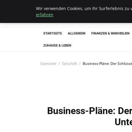
Wir verwenden Cookies, um Ihr Surferlebnis zu v
Bistro Grammop
erfahren
STARTSEITE
ALLGEMEIN
FINANZEN & IMMOBILIEN
ZUHAUSE & LEBEN
Startseite
Geschäft
Business-Pläne: Der Schlüs
Business-Pläne: Der
Unt