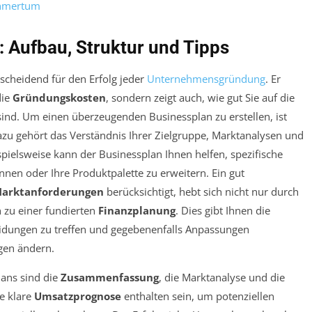
ehmertum
: Aufbau, Struktur und Tipps
tscheidend für den Erfolg jeder
Unternehmensgründung
. Er
die
Gründungskosten
, sondern zeigt auch, wie gut Sie auf die
ind. Um einen überzeugenden Businessplan zu erstellen, ist
azu gehört das Verständnis Ihrer Zielgruppe, Marktanalysen und
spielsweise kann der Businessplan Ihnen helfen, spezifische
nnen oder Ihre Produktpalette zu erweitern. Ein gut
arktanforderungen
berücksichtigt, hebt sich nicht nur durch
h zu einer fundierten
Finanzplanung
. Dies gibt Ihnen die
heidungen zu treffen und gegebenenfalls Anpassungen
gen ändern.
lans sind die
Zusammenfassung
, die Marktanalyse und die
ne klare
Umsatzprognose
enthalten sein, um potenziellen