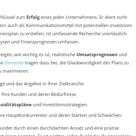
Schlüssel zum
Erfolg
eines jeden Unternehmens. Er dient nicht
dern auch als Kommunikationsmittel mit potenziellen Investoren
ssplan zu erstellen, ist umfassende Recherche unerlässlich.
alysen und Finanzprognosen umfassen.
eigen, wie wichtig es ist, realistische
Umsatzprognosen
und
se
Elemente
tragen dazu bei, die Glaubwürdigkeit des Plans zu
u maximieren.
ge und das Angebot in Ihrer Zielbranche.
ie Ihre Kunden und deren Bedürfnisse.
quiditätspläne
und Investitionsstrategien.
Ihre Hauptkonkurrenten und deren Stärken und Schwächen.
Gründer durch einen durchdachten Ansatz und eine präzise
en
legen konnten. Es ist wichtig, jeden Punkt des Businessplans