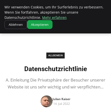
Bistro Grammophon
Wir verwenden Cookies, um Ihr Surferlebnis zu verbessern.
Wenn Sie fortfahren, akzeptieren Sie unsere
Datenschutzrichtlinie.
Mehr erfahren
Ablehnen
Akzeptieren
Startseite
Allgemein
Datenschutzrichtlinie
ALLGEMEIN
Datenschutzrichtlinie
A. Einleitung Die Privatsphäre der Besucher unserer
Website ist uns sehr wichtig und wir verpflichten…
Julian Kaiser
14. Juli 2022