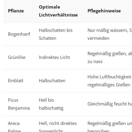
Optimale
Pflanze
Pflegehinweise
Lichtverhältnisse
Halbschatten bis
Nur mäßig wässern, S
Bogenhanf
Schatten
vermeiden
Regelmäßig gießen, ab
Grünlilie
Indirektes Licht
zu nass
Hohe Luftfeuchtigkeit
Einblatt
Halbschatten
regelmäßiges Gießen
Ficus
Hell bis
Gleichmäßig feucht h
Benjamina
halbschattig
Areca-
Hell, nicht direktes
Regelmäßig gießen u
Palme
Sonnenlicht
besprühen