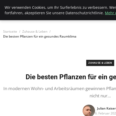
Bistro Grammophon
Wir verwenden Cookies, um Ihr Surferlebnis zu verbessern. We
fortfahren, akzeptieren Sie unsere Datenschutzrichtlinie.
Mehr 
Startseite
Zuhause & Leben
Die besten Pflanzen für ein gesundes Raumklima
ZUHAUSE & LEBEN
Die besten Pflanzen für ein
In modernen Wohn- und Arbeitsräumen gewinnen Pflan
nicht nur…
Julian Kaiser
6. Februar 20