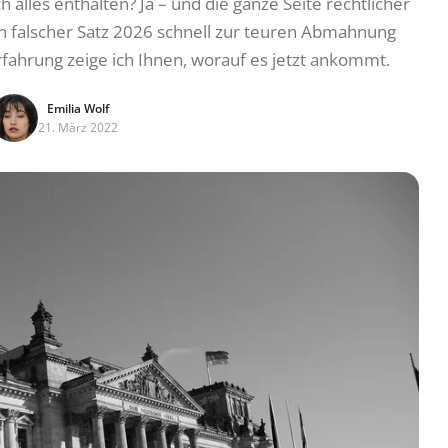
alles enthalten? Ja – und die ganze Seite rechtlicher
in falscher Satz 2026 schnell zur teuren Abmahnung
rfahrung zeige ich Ihnen, worauf es jetzt ankommt.
Emilia Wolf
21. März 2022