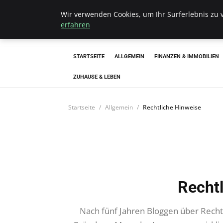
Wir verwenden Cookies, um Ihr Surferlebnis zu v
Bistro Grammop
erfahren
STARTSEITE
ALLGEMEIN
FINANZEN & IMMOBILIEN
ZUHAUSE & LEBEN
Startseite
Allgemein
Rechtliche Hinweise
Recht
Nach fünf Jahren Bloggen über Rech