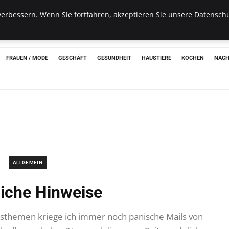
erbessern. Wenn Sie fortfahren, akzeptieren Sie unsere Datenschu
hon
FRAUEN / MODE
GESCHÄFT
GESUNDHEIT
HAUSTIERE
KOCHEN
NACH
ALLGEMEIN
liche Hinweise
tsthemen kriege ich immer noch panische Mails von