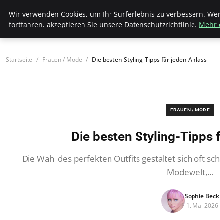
Bistro Grammophon
Wir verwenden Cookies, um Ihr Surferlebnis zu verbessern. We
fortfahren, akzeptieren Sie unsere Datenschutzrichtlinie.
Mehr 
Startseite
Frauen / Mode
Die besten Styling-Tipps für jeden Anlass
FRAUEN / MODE
Die besten Styling-Tipps 
Die Wahl des perfekten Outfits gestaltet sich oft sch
Modewelt,…
Sophie Beck
1. Mai 2026