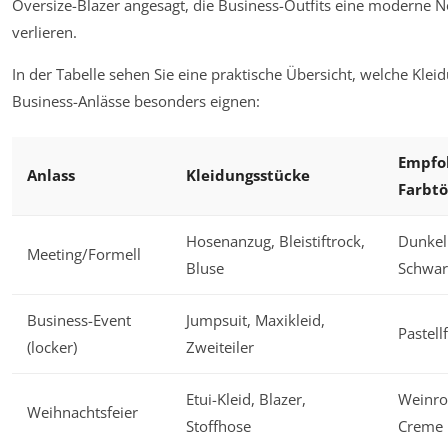
Oversize-Blazer angesagt, die Business-Outfits eine moderne No
verlieren.
In der Tabelle sehen Sie eine praktische Übersicht, welche Klei
Business-Anlässe besonders eignen:
Empfo
Anlass
Kleidungsstücke
Farbt
Hosenanzug, Bleistiftrock,
Dunkel
Meeting/Formell
Bluse
Schwar
Business-Event
Jumpsuit, Maxikleid,
Pastell
(locker)
Zweiteiler
Etui-Kleid, Blazer,
Weinro
Weihnachtsfeier
Stoffhose
Creme