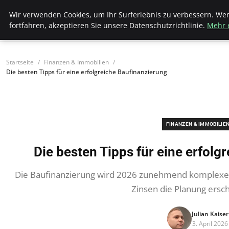
Bistro Grammophon
Wir verwenden Cookies, um Ihr Surferlebnis zu verbessern. We
fortfahren, akzeptieren Sie unsere Datenschutzrichtlinie.
Mehr 
Startseite
Finanzen & Immobilien
Die besten Tipps für eine erfolgreiche Baufinanzierung
FINANZEN & IMMOBILIE
Die besten Tipps für eine erfolg
Die Baufinanzierung wird 2026 zunehmend komplexer
Zinsen die Planung ers
Julian Kaiser
3. April 2026