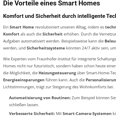
Die Vorteile eines Smart Homes
Komfort und Sicherheit durch intelligente Te
Ein
Smart Home
revolutioniert unseren Alltag, indem es
techn
Komfort
als auch die
Sicherheit
erhöhen. Durch die Vernetzu
Aufgaben automatisiert werden. Beispielsweise kann die
Beleu
werden, und
Sicherheitssysteme
könnten 24/7 aktiv sein, um
Wie Experten vom Fraunhofer-Institut für integrierte Schaltungen
Homes nicht nur futuristisch, sondern haben schon heute einen p
die Möglichkeit, die
Heizungssteuerung
über Smart-Home-Tech
Energieeinsparungen
führen kann. Auch die
Personalisieru
Lichtstimmungen, trägt zur Steigerung des Wohnkomforts bei.
Automatisierung von Routinen:
Zum Beispiel können Sie
schließen lassen.
Verbesserte Sicherheit:
Mit
Smart-Camera-Systemen
kö