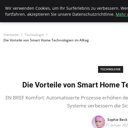
Bistro Grammophon
Wir verwenden Cookies, um Ihr Surferlebnis zu verbessern. We
fortfahren, akzeptieren Sie unsere Datenschutzrichtlinie.
Mehr 
Startseite
Technologie
Die Vorteile von Smart Home Technologien im Alltag
TECHNOLOGIE
Die Vorteile von Smart Home T
EN BREF Komfort: Automatisierte Prozesse erhöhen den
Systeme verbessern die Si
Sophie Beck
21. Januar 20