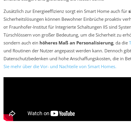
Zusätzlich zur Energieeffizienz sorgt ein Smart Home auch für
s
Sicherheitslösungen können Bewohner Einbrüche proaktiv verhi
от Fraunhofer-Institut für Integrierte Schaltungen IIS sind Sy
Türschlössern von großer Bedeutung, um die Sicherheit zu erhö
sondern auch ein
höheres Maß an Personalisierung
, da die
und Routinen der Nutzer angepasst werden kann. Dennoch gibt
Datenschutzbedenken und hohe Anschaffungskosten, die in B
Sie mehr über die Vor- und Nachteile von Smart Homes.