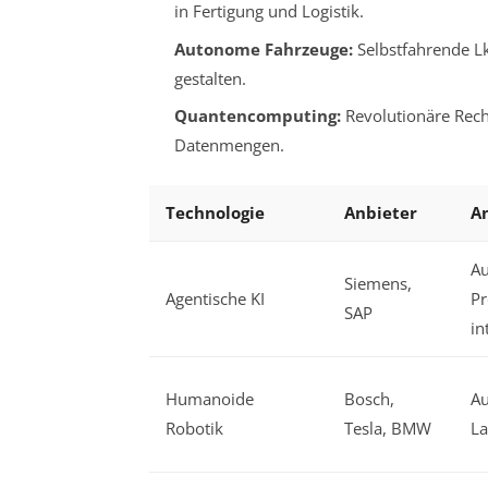
in Fertigung und Logistik.
Autonome Fahrzeuge:
Selbstfahrende Lk
gestalten.
Quantencomputing:
Revolutionäre Rech
Datenmengen.
Technologie
Anbieter
A
Au
Siemens,
Agentische KI
Pr
SAP
in
Humanoide
Bosch,
Au
Robotik
Tesla, BMW
La