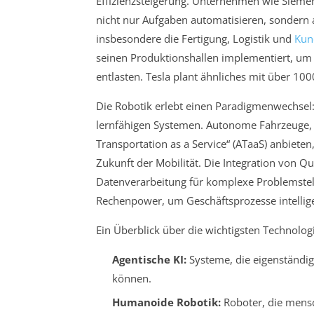
Effizienzsteigerung. Unternehmen wie Siemen
nicht nur Aufgaben automatisieren, sondern 
insbesondere die Fertigung, Logistik und
Kun
seinen Produktionshallen implementiert, um 
entlasten. Tesla plant ähnliches mit über 1
Die Robotik erlebt einen Paradigmenwechsel:
lernfähigen Systemen. Autonome Fahrzeuge, 
Transportation as a Service“ (ATaaS) anbiete
Zukunft der Mobilität. Die Integration von 
Datenverarbeitung für komplexe Problemstell
Rechenpower, um Geschäftsprozesse intelligen
Ein Überblick über die wichtigsten Technolog
Agentische KI:
Systeme, die eigenständi
können.
Humanoide Robotik:
Roboter, die mens