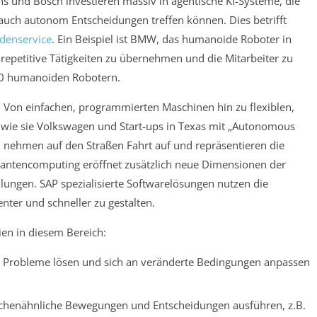
s und Bosch investieren massiv in agentische KI-Systeme, die
auch autonom Entscheidungen treffen können. Dies betrifft
denservice
. Ein Beispiel ist BMW, das humanoide Roboter in
repetitive Tätigkeiten zu übernehmen und die Mitarbeiter zu
000 humanoiden Robotern.
 Von einfachen, programmierten Maschinen hin zu flexiblen,
wie sie Volkswagen und Start-ups in Texas mit „Autonomous
n, nehmen auf den Straßen Fahrt auf und repräsentieren die
Quantencomputing eröffnet zusätzlich neue Dimensionen der
ungen. SAP spezialisierte Softwarelösungen nutzen die
ter und schneller zu gestalten.
ien in diesem Bereich:
g Probleme lösen und sich an veränderte Bedingungen anpassen
chenähnliche Bewegungen und Entscheidungen ausführen, z.B.