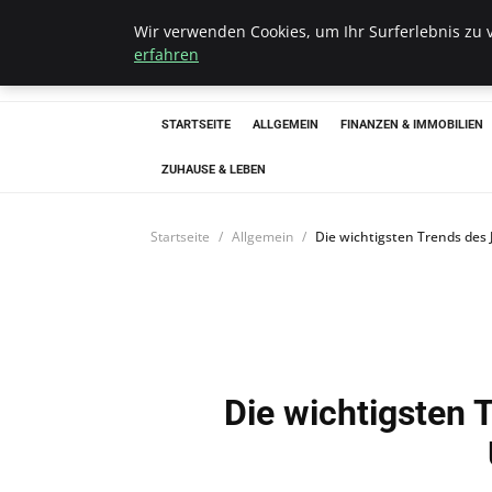
Wir verwenden Cookies, um Ihr Surferlebnis zu v
Bistro Grammop
erfahren
STARTSEITE
ALLGEMEIN
FINANZEN & IMMOBILIEN
ZUHAUSE & LEBEN
Startseite
Allgemein
Die wichtigsten Trends des 
Die wichtigsten 