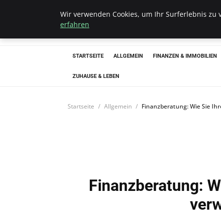
Wir verwenden Cookies, um Ihr Surferlebnis zu v
Bistro Grammop
erfahren
STARTSEITE
ALLGEMEIN
FINANZEN & IMMOBILIEN
ZUHAUSE & LEBEN
Startseite
Allgemein
Finanzberatung: Wie Sie Ih
Finanzberatung: Wi
ver