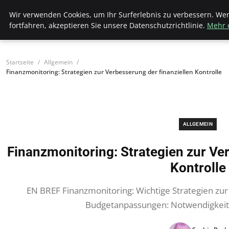
Bistro Grammophon
Wir verwenden Cookies, um Ihr Surferlebnis zu verbessern. We
fortfahren, akzeptieren Sie unsere Datenschutzrichtlinie.
Mehr 
Startseite
Allgemein
Finanzmonitoring: Strategien zur Verbesserung der finanziellen Kontrolle
ALLGEMEIN
Finanzmonitoring: Strategien zur Ver
Kontrolle
EN BREF Finanzmonitoring: Wichtige Strategien zur 
Budgetanpassungen: Notwendigkeit