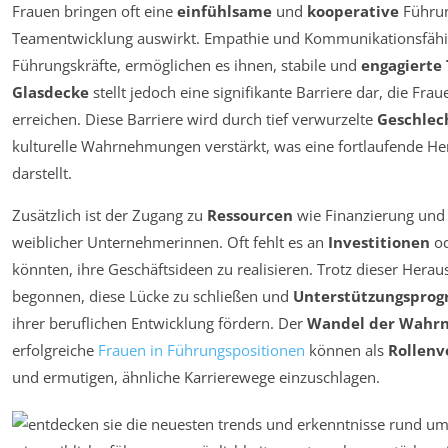
Frauen bringen oft eine
einfühlsame
und
kooperative
Führung
Teamentwicklung auswirkt. Empathie und Kommunikationsfähigk
Führungskräfte, ermöglichen es ihnen, stabile und
engagierte
Glasdecke
stellt jedoch eine signifikante Barriere dar, die Fra
erreichen. Diese Barriere wird durch tief verwurzelte
Geschlec
kulturelle Wahrnehmungen verstärkt, was eine fortlaufende He
darstellt.
Zusätzlich ist der Zugang zu
Ressourcen
wie Finanzierung und 
weiblicher Unternehmerinnen. Oft fehlt es an
Investitionen
od
könnten, ihre Geschäftsideen zu realisieren. Trotz dieser Herau
begonnen, diese Lücke zu schließen und
Unterstützungspro
ihrer beruflichen Entwicklung fördern. Der
Wandel der Wahr
erfolgreiche
Frauen in Führungspositionen
können als
Rollenv
und ermutigen, ähnliche Karrierewege einzuschlagen.