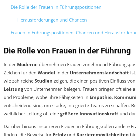
Die Rolle der Frauen in Führungspositionen
Herausforderungen und Chancen
Frauen in Führungspositionen: Chancen und Herausforder
Die Rolle von Frauen in der Führung
In der
Moderne
übernehmen Frauen zunehmend Führungspositi
Zeichen für den
Wandel
in der
Unternehmenslandschaft
ist
wie zahlreiche
Studien
zeigen, die einen positiven Einfluss von
Leistung
von Unternehmen belegen. Frauen bringen oft eine
a
und Probleme, wobei ihre Fähigkeiten in
Empathie
,
Kommuni
entscheidend sind, um starke, integrierte Teams zu schaffen. 
weiblicher Leitung oft eine
größere Innovationskraft
und dam
Darüber hinaus inspirieren Frauen in Führungsrollen andere F
finden, die Beweise für
Erfolg
und
Karrieremöglichkeiten
bie