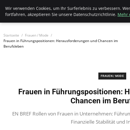
Bistro Grammophon
Wir verwenden Cookies, um Ihr Surferlebnis zu verbessern. We
fortfahren, akzeptieren Sie unsere Datenschutzrichtlinie.
Mehr 
Startseite
Frauen / Mode
Frauen in Führungspositionen: Herausforderungen und Chancen im
Berufsleben
FRAUEN / MODE
Frauen in Führungspositionen: 
Chancen im Beru
EN BREF Rollen von Frauen in Unternehmen: Führung
Finanzielle Stabilität und 