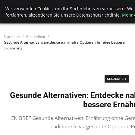
Bistro Grammophon
Wir verwenden Cookies, um Ihr Surferlebnis zu verbessern. We
fortfahren, akzeptieren Sie unsere Datenschutzrichtlinie.
Mehr 
Startseite
Gesundheit
Gesunde Alternativen: Entdecke nahrhafte Optionen für eine bessere
Ernährung
GESUNDHEIT
Gesunde Alternativen: Entdecke na
bessere Ernäh
EN BREF Gesunde Alternativen: Ernährung ohne Genu
Traditionelle vs. gesunde Optionen P