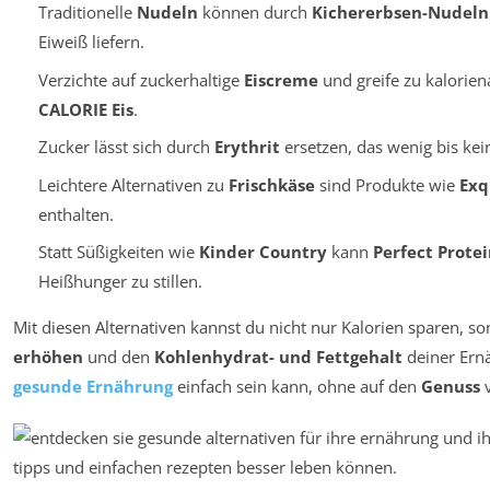
Traditionelle
Nudeln
können durch
Kichererbsen-Nudeln
Eiweiß liefern.
Verzichte auf zuckerhaltige
Eiscreme
und greife zu kalorie
CALORIE Eis
.
Zucker lässt sich durch
Erythrit
ersetzen, das wenig bis kein
Leichtere Alternativen zu
Frischkäse
sind Produkte wie
Exq
enthalten.
Statt Süßigkeiten wie
Kinder Country
kann
Perfect Protei
Heißhunger zu stillen.
Mit diesen Alternativen kannst du nicht nur Kalorien sparen, 
erhöhen
und den
Kohlenhydrat- und Fettgehalt
deiner Ernä
gesunde Ernährung
einfach sein kann, ohne auf den
Genuss
v