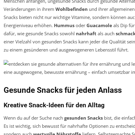
Menschen anfangen, ungesunde Snacks durch gesunde Alternative
Veränderungen in ihrem
Wohlbefinden
und ihrer allgemeine
Snacks bieten nicht nur wichtige Vitamine, sondern können au
Energieniveau erhöhen.
Hummus
oder
Guacamole
als Dip für
dafür, wie gesunde Snacks sowohl
nahrhaft
als auch
schmack
einer Vielzahl von gesunden Snacks kann jeder die Qualität sein
zu einem gesünderen und ausgewogeneren Lebensstil führt.
Gesunde Snacks für jeden Anlass
Kreative Snack-Ideen für den Alltag
Wenn du auf der Suche nach
gesunden Snacks
bist, die einfac
Es ist wichtig, sich bewusst für nahrhafte Optionen zu entscheid
sondern auch
wertvolle Nährstoffe
liefern. Selbstgemachte S