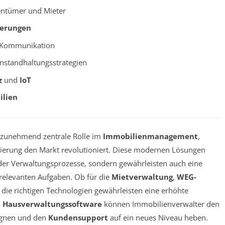
entümer und Mieter
derungen
 Kommunikation
nstandhaltungsstrategien
z
und
IoT
lien
 zunehmend zentrale Rolle im
Immobilienmanagement
,
alisierung den Markt revolutioniert. Diese modernen Lösungen
n der Verwaltungsprozesse, sondern gewährleisten auch eine
relevanten Aufgaben. Ob für die
Mietverwaltung
,
WEG-
die richtigen Technologien gewährleisten eine erhöhte
n
Hausverwaltungssoftware
können Immobilienverwalter den
egnen und den
Kundensupport
auf ein neues Niveau heben.