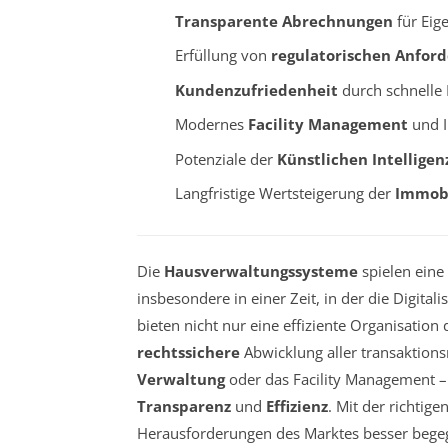
Transparente Abrechnungen
für Eig
Erfüllung von
regulatorischen Anfor
Kundenzufriedenheit
durch schnelle
Modernes
Facility Management
und I
Potenziale der
Künstlichen Intelligen
Langfristige Wertsteigerung der
Immobi
Die
Hausverwaltungssysteme
spielen eine
insbesondere in einer Zeit, in der die Digit
bieten nicht nur eine effiziente Organisatio
rechtssichere
Abwicklung aller transaktions
Verwaltung
oder das Facility Management – 
Transparenz
und
Effizienz
. Mit der richtige
Herausforderungen des Marktes besser beg