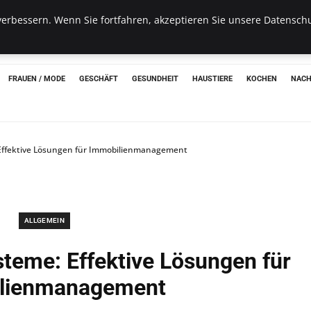
erbessern. Wenn Sie fortfahren, akzeptieren Sie unsere Datenschu
hon
FRAUEN / MODE
GESCHÄFT
GESUNDHEIT
HAUSTIERE
KOCHEN
NACH
ffektive Lösungen für Immobilienmanagement
ALLGEMEIN
teme: Effektive Lösungen für
lienmanagement