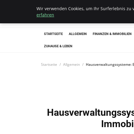
Wir verwenden Cookies, um Ihr Surferlebnis zu v
Bistro Grammop
erfahren
STARTSEITE
ALLGEMEIN
FINANZEN & IMMOBILIEN
ZUHAUSE & LEBEN
Startseite
Allgemein
Hausverwaltungssysteme: E
Hausverwaltungssys
Immobi