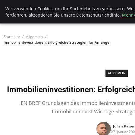
Bistro Grammophon
Wir verwenden Cookies, um Ihr Surferlebnis zu verbessern. We
fortfahren, akzeptieren Sie unsere Datenschutzrichtlinie.
Mehr 
Startseite
Allgemein
Immobilieninvestitionen: Erfolgreiche Strategien für Anfänger
ALLGEMEIN
Immobilieninvestitionen: Erfolgreic
EN BREF Grundlagen des Immobilieninvestments 
Immobilienmarkt Wichtige Strategie
Julian Kaiser
27. Januar 20