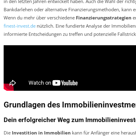
in den letzten Jahren entwickelt haben. Auch die Wahl der richt
Bankdarlehen oder alternative Finanzierungsmethoden, kann ent
Wenn du mehr über verschiedene
Finanzierungsstrategien
er
finest-invest.de
nützlich. Eine fundierte Analyse der Immobilie
informierte Entscheidungen zu treffen und potenzielle Fallstri
Grundlagen des Immobilieninvestme
Dein erfolgreicher Weg zum Immobilieninvest
Die
Investition in Immobilien
kann für Anfänger eine heraus