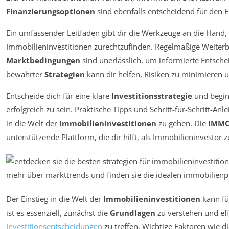
Finanzierungsoptionen
sind ebenfalls entscheidend für den E
Ein umfassender Leitfaden gibt dir die Werkzeuge an die Hand,
Immobilieninvestitionen zurechtzufinden. Regelmäßige Weiterb
Marktbedingungen
sind unerlässlich, um informierte Entsch
bewährter
Strategien
kann dir helfen, Risiken zu minimieren 
Entscheide dich für eine klare
Investitionsstrategie
und begin
erfolgreich zu sein. Praktische Tipps und Schritt-für-Schritt-Anl
in die Welt der
Immobilieninvestitionen
zu gehen. Die
IMM
unterstützende Plattform, die dir hilft, als Immobilieninvestor
Der Einstieg in die Welt der
Immobilieninvestitionen
kann fü
ist es essenziell, zunächst die
Grundlagen
zu verstehen und ef
Investitionsentscheidungen
zu treffen. Wichtige Faktoren wie d