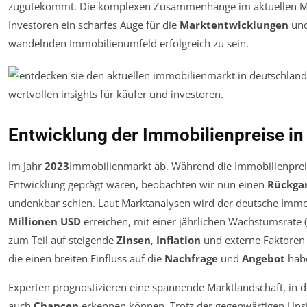
zugutekommt. Die komplexen Zusammenhänge im aktuellen Mar
Investoren ein scharfes Auge für die
Marktentwicklungen
und
wandelnden Immobilienumfeld erfolgreich zu sein.
Entwicklung der Immobilienpreise i
Im Jahr
2023
Immobilienmarkt ab. Während die Immobilienpreise
Entwicklung geprägt waren, beobachten wir nun einen
Rückgan
undenkbar schien. Laut Marktanalysen wird der deutsche Imm
Millionen USD
erreichen, mit einer jährlichen Wachstumsrate
zum Teil auf steigende
Zinsen
,
Inflation
und externe Faktoren 
die einen breiten Einfluss auf die
Nachfrage
und
Angebot
hab
Experten prognostizieren eine spannende Marktlandschaft, in 
auch
Chancen
erkennen können. Trotz der gegenwärtigen Unsi