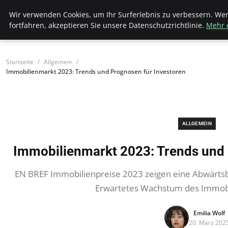
Bistro Grammophon
Wir verwenden Cookies, um Ihr Surferlebnis zu verbessern. We
fortfahren, akzeptieren Sie unsere Datenschutzrichtlinie.
Mehr 
Startseite
Allgemein
Immobilienmarkt 2023: Trends und Prognosen für Investoren
ALLGEMEIN
Immobilienmarkt 2023: Trends und 
EN BREF Immobilienpreise 2023 zeigen eine Abwärts
Erwartetes Wachstum des Immob
Emilia Wolf
20. März 202