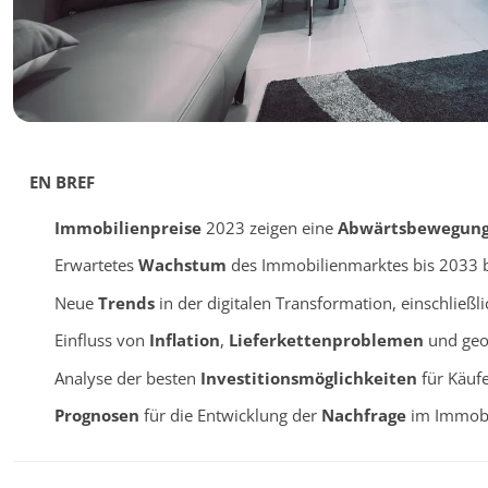
EN BREF
Immobilienpreise
2023 zeigen eine
Abwärtsbewegun
Erwartetes
Wachstum
des Immobilienmarktes bis 2033 
Neue
Trends
in der digitalen Transformation, einschließl
Einfluss von
Inflation
,
Lieferkettenproblemen
und geop
Analyse der besten
Investitionsmöglichkeiten
für Käufe
Prognosen
für die Entwicklung der
Nachfrage
im Immobi