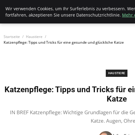
Bistro Grammophon
Wir verwenden Cookies, um Ihr Surferlebnis zu verbessern. We
fortfahren, akzeptieren Sie unsere Datenschutzrichtlinie.
Mehr 
Startseite
Haustiere
Katzenpflege: Tipps und Tricks für eine gesunde und glückliche Katze
HAUSTIERE
Katzenpflege: Tipps und Tricks für e
Katze
IN BREF Katzenpflege: Wichtige Grundlagen für die 
Katze. Augen, Ohr