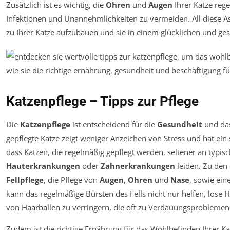
Zusätzlich ist es wichtig, die
Ohren
und
Augen
Ihrer Katze reg
Infektionen und Unannehmlichkeiten zu vermeiden. All diese As
zu Ihrer Katze aufzubauen und sie in einem glücklichen und ge
Katzenpflege – Tipps zur Pflege
Die
Katzenpflege
ist entscheidend für die
Gesundheit
und da
gepflegte Katze zeigt weniger Anzeichen von Stress und hat ein
dass Katzen, die regelmäßig gepflegt werden, seltener an typ
Hauterkrankungen
oder
Zahnerkrankungen
leiden. Zu den 
Fellpflege
, die Pflege von
Augen
,
Ohren
und
Nase
, sowie ei
kann das regelmäßige Bürsten des Fells nicht nur helfen, lose 
von Haarballen zu verringern, die oft zu Verdauungsproblemen
Zudem ist die richtige Ernährung für das Wohlbefinden Ihrer K