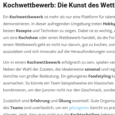
Kochwettbewerb: Die Kunst des Wet
Ein
Kochwettbewerb
ist mehr als nur eine Plattform für talen
demonstrieren. In dieser aufregenden Umgebung treten
Hobby
besten
Rezepte
und Techniken zu zeigen. Dabei ist es wichtig, 
um eine
Kochshow
oder einen Wettbewerb handelt, da die For
einem Wettbewerb geht es nicht nur darum, gut zu kochen, so
auszuleben und sich innovativ auf die Herausforderungen vorz
Um in einem
Kochwettbewerb
erfolgreich zu sein, spielen v
Neben der Wahl der Zutaten, die idealerweise
saisonal
und regi
Gerichte von großer Bedeutung. Ein gelungenes
Foodstyling
ka
ausmachen. So könnte ein Team beispielsweise ein klassische
kombinieren, um den Juroren nicht nur den Geschmack, sonder
Zusätzlich sind
Erfahrung
und
Übung
essentiell. Gute Organis
des
Teams
sind unerlässlich, um ein
gelungenes
Gericht zu prä
glänzen, zeigt, dass man nicht nur die
Kochtechniken
beherrsc