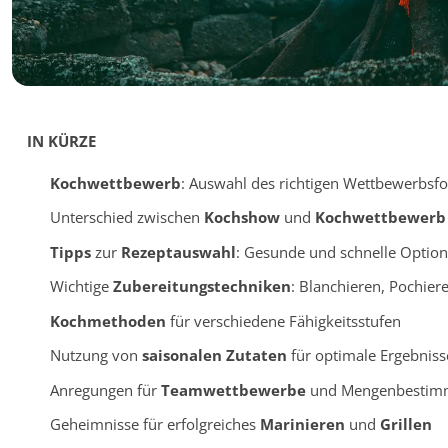
IN KÜRZE
Kochwettbewerb
: Auswahl des richtigen Wettbewerbsf
Unterschied zwischen
Kochshow
und
Kochwettbewerb
Tipps
zur
Rezeptauswahl
: Gesunde und schnelle Optio
Wichtige
Zubereitungstechniken
: Blanchieren, Pochie
Kochmethoden
für verschiedene Fähigkeitsstufen
Nutzung von
saisonalen Zutaten
für optimale Ergebniss
Anregungen für
Teamwettbewerbe
und Mengenbestim
Geheimnisse für erfolgreiches
Marinieren
und
Grillen