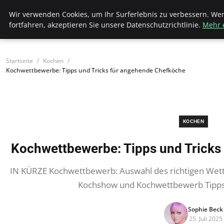
Bistro Grammophon
Wir verwenden Cookies, um Ihr Surferlebnis zu verbessern. We
fortfahren, akzeptieren Sie unsere Datenschutzrichtlinie.
Mehr 
Startseite
Kochen
Kochwettbewerbe: Tipps und Tricks für angehende Chefköche
KOCHEN
Kochwettbewerbe: Tipps und Tricks
IN KÜRZE Kochwettbewerb: Auswahl des richtigen Wet
Kochshow und Kochwettbewerb Tipps
Sophie Beck
25. Juli 2025