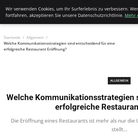
Bistro Grammophon
Wir verwenden Cookies, um Ihr Surferlebnis zu verbessern. We
fortfahren, akzeptieren Sie unsere Datenschutzrichtlinie.
Mehr 
Startseite
Allgemein
Welche Kommunikationsstrategien sind entscheidend für eine
erfolgreiche Restaurant Eröffnung?
ALLGEMEIN
Welche Kommunikationsstrategien s
erfolgreiche Restaura
Die Eröffnung eines Restaurants ist mehr als nur die
stellt…