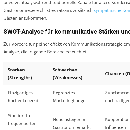
unverzichtbar, während traditionelle Kanäle für ältere Kunden
Gastronomiebereich ist es ratsam, zusätzlich
sympathische Ko
Gästen anzukommen.
SWOT-Analyse für kommunikative Stärken u
Zur Vorbereitung einer effektiven Kommunikationsstrategie em
Analyse, die folgende Bereiche beleuchtet:
Stärken
Schwächen
Chancen (O
(Strengths)
(Weaknesses)
Einzigartiges
Begrenztes
Zunehmende
Küchenkonzept
Marketingbudget
nachhaltige
Standort in
Neueinsteiger im
Kooperation
frequentierter
Gastronomiemarkt
Influencern