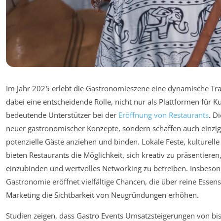
Im Jahr 2025 erlebt die Gastronomieszene eine dynamische Tra
dabei eine entscheidende Rolle, nicht nur als Plattformen für 
bedeutende Unterstützer bei der
Eröffnung von Restaurants
. D
neuer gastronomischer Konzepte, sondern schaffen auch einziga
potenzielle Gäste anziehen und binden. Lokale Feste, kulturell
bieten Restaurants die Möglichkeit, sich kreativ zu präsentiere
einzubinden und wertvolles Networking zu betreiben. Insbeson
Gastronomie eröffnet vielfältige Chancen, die über reine Esse
Marketing die Sichtbarkeit von Neugründungen erhöhen.
Studien zeigen, dass Gastro Events Umsatzsteigerungen von bi