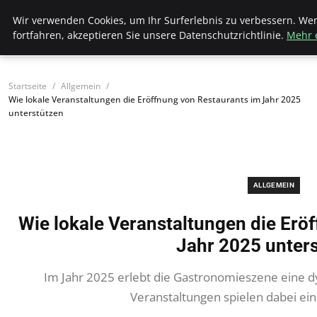
Bistro Grammophon
Wir verwenden Cookies, um Ihr Surferlebnis zu verbessern. We
fortfahren, akzeptieren Sie unsere Datenschutzrichtlinie.
Mehr 
Startseite
Allgemein
Wie lokale Veranstaltungen die Eröffnung von Restaurants im Jahr 2025
unterstützen
ALLGEMEIN
Wie lokale Veranstaltungen die Erö
Jahr 2025 unter
Im Jahr 2025 erlebt die Gastronomieszene eine 
Veranstaltungen spielen dabei e