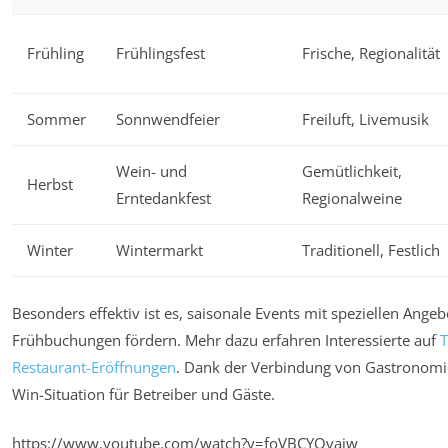
Frühling
Frühlingsfest
Frische, Regionalität
Sommer
Sonnwendfeier
Freiluft, Livemusik
Wein- und
Gemütlichkeit,
Herbst
Erntedankfest
Regionalweine
Winter
Wintermarkt
Traditionell, Festlich
Besonders effektiv ist es, saisonale Events mit speziellen Ang
Frühbuchungen fördern. Mehr dazu erfahren Interessierte auf
T
Restaurant-Eröffnungen
. Dank der Verbindung von Gastronomie
Win-Situation für Betreiber und Gäste.
https://www.youtube.com/watch?v=foVBCYQvajw