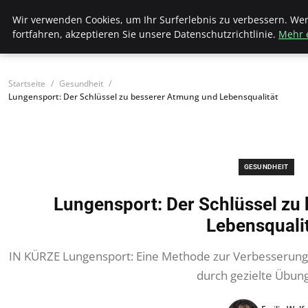
Bistro Grammophon
Wir verwenden Cookies, um Ihr Surferlebnis zu verbessern. We
fortfahren, akzeptieren Sie unsere Datenschutzrichtlinie.
Mehr 
Startseite
Gesundheit
Lungensport: Der Schlüssel zu besserer Atmung und Lebensqualität
GESUNDHEIT
Lungensport: Der Schlüssel zu
Lebensquali
IN KÜRZE Lungensport: Eine Methode zur Verbesserung 
durch gezielte Übun