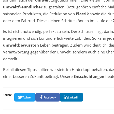
sondern auch der
Umwelt
zugutekommen. Eine Vielzahl von Ti
umweltfreundlicher
zu gestalten. Dazu gehören einfache M
saisonalen Produkten, die Reduktion von
Plastik
sowie die Nu
oder dem Fahrrad. Diese kleinen Schritte können im Laufe der
Es ist nicht notwendig, perfekt zu sein. Der Schlüssel liegt dari
integrieren und sich kontinuierlich weiterzubilden. So kann jed
umweltbewussten
Leben beitragen. Zudem wird deutlich, da
Verantwortung gegenüber der Umwelt, sondern auch eine Chanc
darstellt.
Bei all diesen Tipps sollten wir stets im Hinterkopf behalten, 
einer besseren Zukunft beiträgt. Unsere
Entscheidungen
heute
Teilen:
Twitter
Facebook
LinkedIn