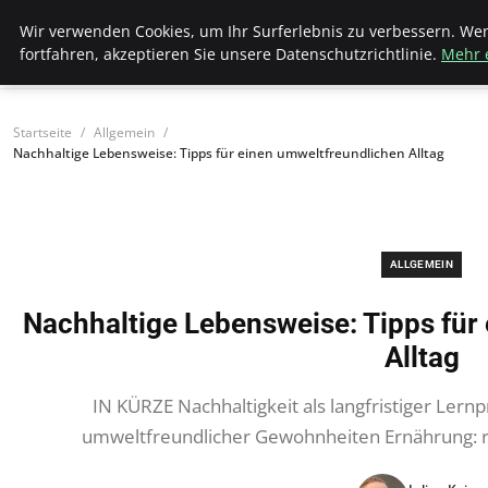
Bistro Grammophon
Wir verwenden Cookies, um Ihr Surferlebnis zu verbessern. We
fortfahren, akzeptieren Sie unsere Datenschutzrichtlinie.
Mehr 
Startseite
Allgemein
Nachhaltige Lebensweise: Tipps für einen umweltfreundlichen Alltag
ALLGEMEIN
Nachhaltige Lebensweise: Tipps für
Alltag
IN KÜRZE Nachhaltigkeit als langfristiger Ler
umweltfreundlicher Gewohnheiten Ernährung: r