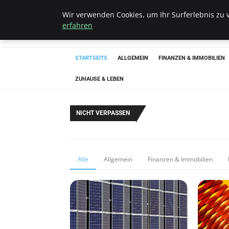
Wir verwenden Cookies, um Ihr Surferlebnis zu v
Bistro Grammop
erfahren
STARTSEITE
ALLGEMEIN
FINANZEN & IMMOBILIEN
ZUHAUSE & LEBEN
NICHT VERPASSEN
Alle
Allgemein
Finanzen & Immobilien