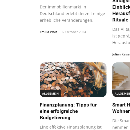
Alltags
Der Immobilienmarkt in
Einblick
Heraus
Deutschland erlebt derzeit einige
Rituale
erhebliche Veränderungen.
Das Allt
Emilia Wolf
16. Oktober 2024
ist geprä
Herausf
Ritualen
Julian Kaise
ALLGEMEIN
ALLGEMEI
Finanzplanung: Tipps für
Smart H
eine erfolgreiche
Wohnen
Budgetierung
Die Smar
Eine effektive Finanzplanung ist
nehmen 