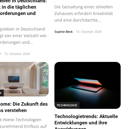
leben in Deutschland:
Die Gestaltung eines stilvollen
 in die täglichen
forderungen und
Zuhauses erfordert Kreativität
und eine durchdachte…
agsleben in Deutschland
Sophie Beck
14. Oktober 2024
gt von einer Vielzahl von
orderungen und
…
r
15. Oktober 2024
N
ome: Die Zukunft des
TECHNOLOGIE
s verstehen
Technologietrends: Aktuelle
t-Home-Technologien
Entwicklungen und ihre
zunehmend Einfluss auf
Auswirkungen