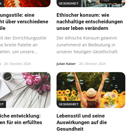
N
GESUNDHEIT
tungsstile: eine
Ethischer konsum: wie
ht über verschiedene
nachhaltige entscheidungen
ile
unser leben verändern
alt der Einrichtungsstile
Der ethische Konsum gewinnt
ne breite Palette an
zunehmend an Bedeutung in
eiten, um unsere
unserer heutigen Gesellschaft.
ume…
k
28. Oktober 2024
Julian Kaiser
28. Oktober 2024
IT
GESUNDHEIT
iche entwicklung:
Lebensstil und seine
en für ein erfülltes
Auswirkungen auf die
Gesundheit