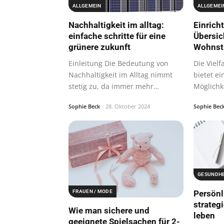
ALLGEMEIN
ALLGEMEI
Nachhaltigkeit im alltag:
Einrich
einfache schritte für eine
Übersic
grünere zukunft
Wohnst
Einleitung Die Bedeutung von
Die Vielf
Nachhaltigkeit im Alltag nimmt
bietet ei
stetig zu, da immer mehr
Möglichk
Menschen sich…
Wohnrä
Sophie Beck
28. Oktober 2024
Sophie Bec
GESUNDHE
FRAUEN / MODE
Persönl
strategi
Wie man sichere und
leben
geeignete Spielsachen für 2-