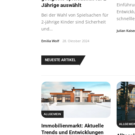
Einführu
Jährige auswählt
Entwickl
Bei der Wahl von Spielsachen für
schnellle
2-jährige Kinder sind Sicherheit
persönli
und
Julian Kaise
Entwicklungsangemessenheit…
Emilia Wolf
28. Oktober 2024
NEUESTE ARTIKEL
ALLGEMEIN
ALLGEMEI
Immobilienmarkt: Aktuelle
Trends und Entwicklungen