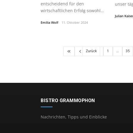
entscheidend für den
unser tä
wirtschaftlichen Erfolg sowohl
revoluti
Julian Kaise
im…
Emilia Wolf
11. Oktober 2024
Zurück
1
...
35
BISTRO GRAMMOPHON
Nachrichten, Tipps und Einblicke