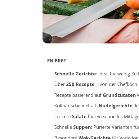
EN BREF
Schnelle Gerichte
: Ideal für wenig Zei
Über
250 Rezepte
– von der Chefkoch
Rezepte basierend auf
Grundzutaten
w
Kulinarische Vielfalt:
Nudelgerichte
, k
Leckere
Salate
für ein schnelles Mitta
Schnelle
Suppen
: Pürierte Varianten f
Besondere
Wok-Gerichte
für Variatio