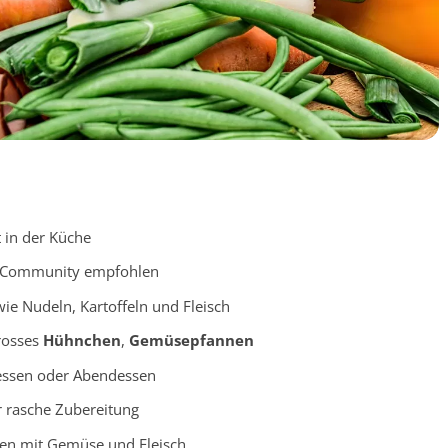
t in der Küche
-Community empfohlen
ie Nudeln, Kartoffeln und Fleisch
rosses
Hühnchen
,
Gemüsepfannen
gessen oder Abendessen
ür rasche Zubereitung
nen mit Gemüse und Fleisch