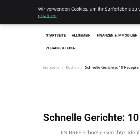
Wir verwenden Cookies, um Ihr Surferlebnis zu v
Bistro Grammop
erfahren
STARTSEITE
ALLGEMEIN
FINANZEN & IMMOBILIEN
ZUHAUSE & LEBEN
Startseite
Kochen
Schnelle Gerichte: 10 Rezepte
Schnelle Gerichte: 10
EN BREF Schnelle Gerichte: Idea