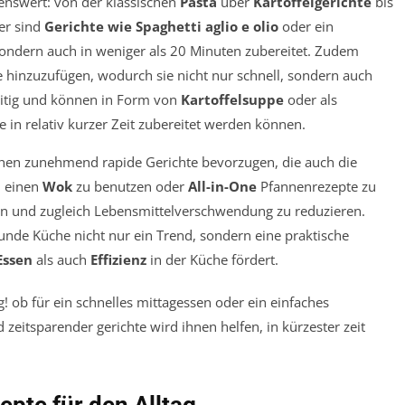
kenswert: von der klassischen
Pasta
über
Kartoffelgerichte
bis
er sind
Gerichte wie Spaghetti aglio e olio
oder ein
sondern auch in weniger als 20 Minuten zubereitet. Zudem
e hinzuzufügen, wodurch sie nicht nur schnell, sondern auch
seitig und können in Form von
Kartoffelsuppe
oder als
le in relativ kurzer Zeit zubereitet werden können.
schen zunehmend rapide Gerichte bevorzugen, die auch die
, einen
Wok
zu benutzen oder
All-in-One
Pfannenrezepte zu
sein und zugleich Lebensmittelverschwendung zu reduzieren.
sunde Küche nicht nur ein Trend, sondern eine praktische
Essen
als auch
Effizienz
in der Küche fördert.
epte für den Alltag