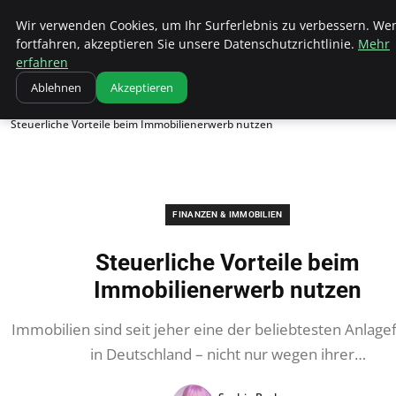
Bistro Grammophon
Wir verwenden Cookies, um Ihr Surferlebnis zu verbessern. We
fortfahren, akzeptieren Sie unsere Datenschutzrichtlinie.
Mehr
erfahren
Ablehnen
Akzeptieren
Startseite
Finanzen & Immobilien
Steuerliche Vorteile beim Immobilienerwerb nutzen
FINANZEN & IMMOBILIEN
Steuerliche Vorteile beim
Immobilienerwerb nutzen
Immobilien sind seit jeher eine der beliebtesten Anlag
in Deutschland – nicht nur wegen ihrer…