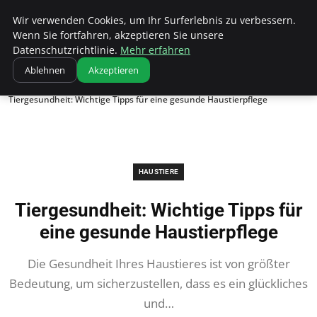
Bistro Grammophon
Wir verwenden Cookies, um Ihr Surferlebnis zu verbessern.
Wenn Sie fortfahren, akzeptieren Sie unsere
Datenschutzrichtlinie.
Mehr erfahren
Ablehnen
Akzeptieren
Startseite
Haustiere
Tiergesundheit: Wichtige Tipps für eine gesunde Haustierpflege
HAUSTIERE
Tiergesundheit: Wichtige Tipps für
eine gesunde Haustierpflege
Die Gesundheit Ihres Haustieres ist von größter
Bedeutung, um sicherzustellen, dass es ein glückliches
und…