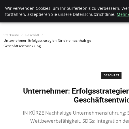
Bistro Grammophon
Wir verwenden Cookies, um Ihr Surferlebnis zu verbessern. We
fortfahren, akzeptieren Sie unsere Datenschutzrichtlinie.
Mehr 
Startseite
Geschäft
Unternehmer: Erfolgsstrategien für eine nachhaltige
Geschäftsentwicklung
GESCHÄFT
Unternehmer: Erfolgsstrategien
Geschäftsentwi
IN KÜRZE Nachhaltige Unternehmensführung: S
Wettbewerbsfähigkeit. SDGs: Integration der