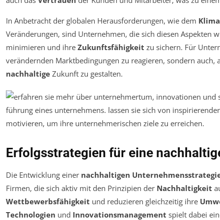
auch das
Vertrauen
der Kunden und Mitarbeiter, was zu einem l
In Anbetracht der globalen Herausforderungen, wie dem
Klim
Veränderungen, sind Unternehmen, die sich diesen Aspekten wi
minimieren und ihre
Zukunftsfähigkeit
zu sichern. Für Untern
verändernden Marktbedingungen zu reagieren, sondern auch, a
nachhaltige
Zukunft zu gestalten.
Erfolgsstrategien für eine nachhalti
Die Entwicklung einer
nachhaltigen Unternehmensstrategi
Firmen, die sich aktiv mit den Prinzipien der
Nachhaltigkeit
au
Wettbewerbsfähigkeit
und reduzieren gleichzeitig ihre
Umwe
Technologien
und
Innovationsmanagement
spielt dabei ei