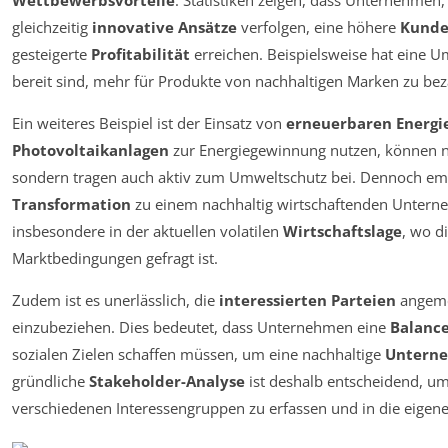
Wettbewerbsvorteile
. Statistiken zeigen, dass Unternehmen,
gleichzeitig
innovative Ansätze
verfolgen, eine höhere
Kunde
gesteigerte
Profitabilität
erreichen. Beispielsweise hat eine 
bereit sind, mehr für Produkte von nachhaltigen Marken zu bez
Ein weiteres Beispiel ist der Einsatz von
erneuerbaren Energi
Photovoltaikanlagen
zur Energiegewinnung nutzen, können nic
sondern tragen auch aktiv zum Umweltschutz bei. Dennoch emp
Transformation
zu einem nachhaltig wirtschaftenden Unterne
insbesondere in der aktuellen volatilen
Wirtschaftslage
, wo d
Marktbedingungen gefragt ist.
Zudem ist es unerlässlich, die
interessierten Parteien
angeme
einzubeziehen. Dies bedeutet, dass Unternehmen eine
Balanc
sozialen Zielen schaffen müssen, um eine nachhaltige
Untern
gründliche
Stakeholder-Analyse
ist deshalb entscheidend, u
verschiedenen Interessengruppen zu erfassen und in die eigene 