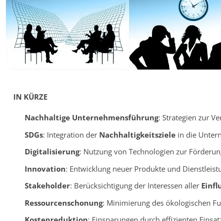
IN KÜRZE
Nachhaltige Unternehmensführung
: Strategien zur V
SDGs
: Integration der
Nachhaltigkeitsziele
in die Unter
Digitalisierung
: Nutzung von Technologien zur Förderu
Innovation
: Entwicklung neuer Produkte und Dienstleist
Stakeholder
: Berücksichtigung der Interessen aller
Einf
Ressourcenschonung
: Minimierung des ökologischen F
Kostenreduktion
: Einsparungen durch effizienten Einsa