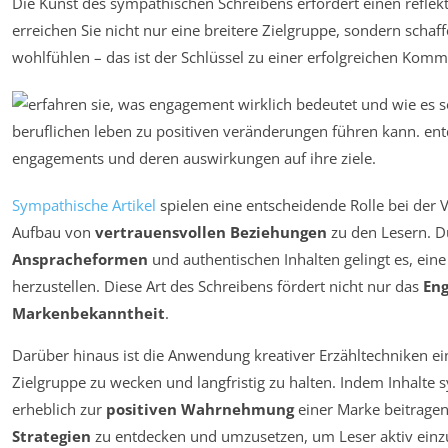
Die Kunst des sympathischen Schreibens erfordert einen reflek
erreichen Sie nicht nur eine breitere Zielgruppe, sondern scha
wohlfühlen – das ist der Schlüssel zu einer erfolgreichen Komm
Sympathische Artikel
spielen eine entscheidende Rolle bei de
Aufbau von
vertrauensvollen Beziehungen
zu den Lesern. D
Anspracheformen
und authentischen Inhalten gelingt es, ei
herzustellen. Diese Art des Schreibens fördert nicht nur das
En
Markenbekanntheit
.
Darüber hinaus ist die Anwendung kreativer Erzähltechniken ei
Zielgruppe zu wecken und langfristig zu halten. Indem Inhalte 
erheblich zur
positiven Wahrnehmung
einer Marke beitragen. 
Strategien
zu entdecken und umzusetzen, um Leser aktiv einz