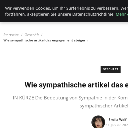
Bistro Grammophon
Wir verwenden Cookies, um Ihr Surferlebnis zu verbessern. We
fortfahren, akzeptieren Sie unsere Datenschutzrichtlinie.
Mehr 
Startseite
Geschäft
Wie sympathische artikel das engagement steigern
GESCHÄFT
Wie sympathische artikel das
IN KÜRZE Die Bedeutung von Sympathie in der Komm
sympathischer Artike
Emilia Wolf
23. Januar 20