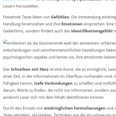
Lesern herzustellen.
Fesselnde Texte leben von
Gefühlen
. Die Verwendung eindringl
Handlung hineinziehen und ihre
Emotionen
ansprechen. Eine s
Gedächtnis, sondern fördert auch das
Identifikationsgefühl
m
Das
Schreiben mit Herz
ist eine Kunst, die es ermöglicht, Les
einer Zeit, in der Informationen im Überfluss vorhanden sind, 
Fähigkeit hervor,
tiefe Verbindungen
zu schaffen und mitfühl
darum, Worte zu finden, die nicht nur informieren, sondern a
wodurch Leser sich mit dem Inhalt identifizieren können.
Durch den Einsatz von
eindringlichen Formulierungen
und a
Texte gestalten, die bleiben. Techniken wie die Visualisierung v