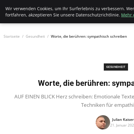
Bistro Grammophon
Wir verwenden Cookies, um Ihr Surferlebnis zu verbessern. We
fortfahren, akzeptieren Sie unsere Datenschutzrichtlinie.
Mehr 
Startseite
Gesundheit
Worte, die berühren: sympathisch schreiben
GESUNDHEIT
Worte, die berühren: symp
AUF EINEN BLICK Herz schreiben: Emotionale Texte e
Techniken für empath
Julian Kaiser
21. Januar 20