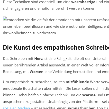
Diese Techniken sind essentiell, um eine
warmherzige
und ein
sich engagieren und emotional berührt werden können.
Die Kunst des empathischen Schreib
Das Schreiben mit
Herz
ist eine Fähigkeit, die oft den Unters
einem berührenden Artikel ausmacht. In einer Welt voller Info
Bedeutung, mit
Worten
eine Verbindung herzustellen und emo
Um empathisch zu schreiben, sollten
mitfühlende
Worte verw
emotionale Botschaften übermitteln. Die Leser sollen sich in d
können. Dabei helfen einfache Technik, um die
Wärme
und
Em
ansprechend zu gestalten. Unabhängig von der Plattform – sei es
sozialen Medien
– ist es wichtig, einen
sympathischen
Ton zu 