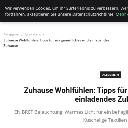
Bistro Grammophon
Wir verwenden Cookies, um Ihr Surferlebnis zu verbessern. We
fortfahren, akzeptieren Sie unsere Datenschutzrichtlinie.
Mehr 
Startseite
Allgemein
Zuhause Wohlfühlen: Tipps für ein gemütliches und einladendes
Zuhause
ALLGEMEIN
Zuhause Wohlfühlen: Tipps für
einladendes Zu
EN BREF Beleuchtung: Warmes Licht für ein behagl
Kuschelige Textilien