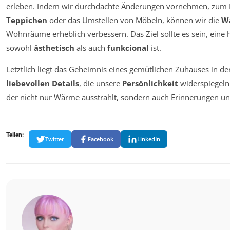
erleben. Indem wir durchdachte Änderungen vornehmen, zum B
Teppichen
oder das Umstellen von Möbeln, können wir die
W
Wohnräume erheblich verbessern. Das Ziel sollte es sein, eine
sowohl
ästhetisch
als auch
funkcional
ist.
Letztlich liegt das Geheimnis eines gemütlichen Zuhauses in d
liebevollen Details
, die unsere
Persönlichkeit
widerspiegeln
der nicht nur Wärme ausstrahlt, sondern auch Erinnerungen un
Teilen:
Twitter
Facebook
LinkedIn