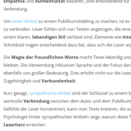
Empathie
und
Authentizität
basieren, sind entscheidend für 
Verbindung.
Um
einen Artikel
zu einem Publikumsliebling zu machen, ist es 
zu verbinden. Leser fühlen sich von Texten angezogen, die ein
einem klaren,
lebendigen Stil
verfasst sind. Elemente wie
Int
Schreibstil tragen entscheidend dazu bei, dass sich die Leser a
Die
Magie der freundlichen Worte
macht Texte lebendig und 
bleiben. Die Verwendung inklusiver Sprache und der Fokus darau
ebenfalls von großer Bedeutung. Dies erhöht nicht nur die Lese
Zugehörigkeit und
Verbundenheit
.
Kurz gesagt,
sympathische Artikel
sind der Schlüssel zu einem 
wertvolle
Verbindung
zwischen dem Autor und dem Publikum.
Gefühle der Leser konzentriert, kann man Texte kreieren, die s
Psychologie hinter sympathischen Artikeln zeigt, warum diese
Leserherz
erreichen.