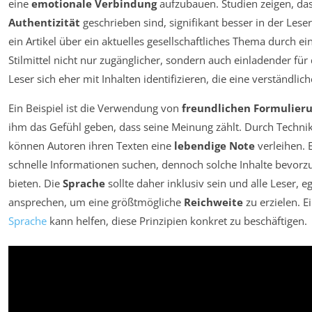
eine
emotionale Verbindung
aufzubauen. Studien zeigen, das
Authentizität
geschrieben sind, signifikant besser in der Les
ein Artikel über ein aktuelles gesellschaftliches Thema durch e
Stilmittel nicht nur zugänglicher, sondern auch einladender für
Leser sich eher mit Inhalten identifizieren, die eine verständl
Ein Beispiel ist die Verwendung von
freundlichen Formulier
ihm das Gefühl geben, dass seine Meinung zählt. Durch Techn
können Autoren ihren Texten eine
lebendige Note
verleihen. E
schnelle Informationen suchen, dennoch solche Inhalte bevorzu
bieten. Die
Sprache
sollte daher inklusiv sein und alle Leser, 
ansprechen, um eine größtmögliche
Reichweite
zu erzielen. 
Sprache
kann helfen, diese Prinzipien konkret zu beschäftigen.