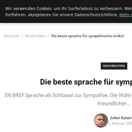
Bistro Grammophon
Wir verwenden Cookies, um Ihr Surferlebnis zu verbessern. We
fortfahren, akzeptieren Sie unsere Datenschutzrichtlinie.
Mehr 
Startseite
Nachrichten
Die beste sprache für sympathische artikel
NACHRICHTEN
Die beste sprache für symp
EN BREF Sprache als Schlüssel zur Sympathie. Die Wahl 
Freundlicher…
Julian Kaiser
2. Februar 20