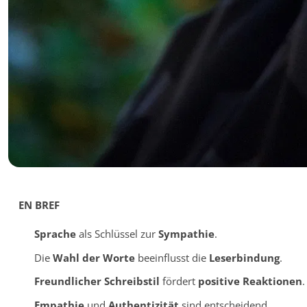
EN BREF
Sprache
als Schlüssel zur
Sympathie
.
Die
Wahl der Worte
beeinflusst die
Leserbindung
.
Freundlicher Schreibstil
fördert
positive Reaktionen
.
Empathie
und
Authentizität
sind entscheidend.