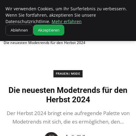
Bistro Grammophon
Wir verwenden Cookies, um Ihr Surferlebnis zu verbessern.
Wenn Sie fortfahren, akzeptieren Sie unsere
Datenschutzrichtlinie.
Mehr erfahren
Ablehnen
Akzeptieren
Startseite
Frauen / Mode
Die neuesten Modetrends für den Herbst 2024
FRAUEN / MODE
Die neuesten Modetrends für den
Herbst 2024
Der Herbst 2024 bringt eine aufregende Palette von
Modetrends mit sich, die es ermöglichen, den…