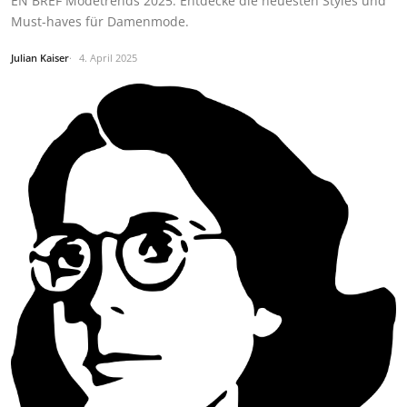
EN BREF Modetrends 2025: Entdecke die neuesten Styles und
Must-haves für Damenmode.
Julian Kaiser
4. April 2025