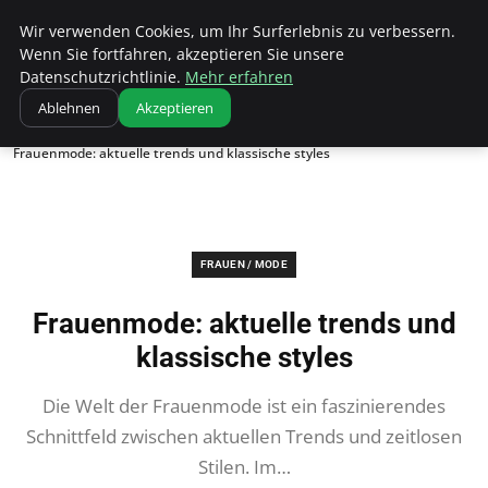
Bistro Grammophon
Wir verwenden Cookies, um Ihr Surferlebnis zu verbessern.
Wenn Sie fortfahren, akzeptieren Sie unsere
Datenschutzrichtlinie.
Mehr erfahren
Ablehnen
Akzeptieren
Startseite
Frauen / Mode
Frauenmode: aktuelle trends und klassische styles
FRAUEN / MODE
Frauenmode: aktuelle trends und
klassische styles
Die Welt der Frauenmode ist ein faszinierendes
Schnittfeld zwischen aktuellen Trends und zeitlosen
Stilen. Im…