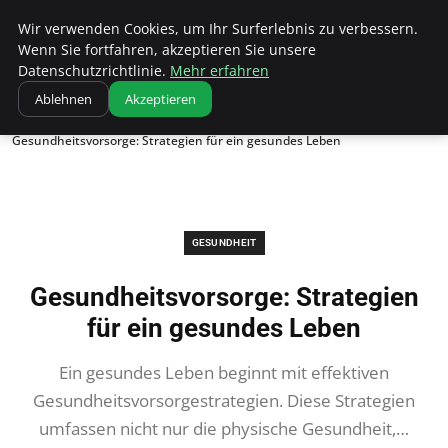
Bistro Grammophon
Wir verwenden Cookies, um Ihr Surferlebnis zu verbessern.
Wenn Sie fortfahren, akzeptieren Sie unsere
Datenschutzrichtlinie.
Mehr erfahren
Ablehnen
Akzeptieren
Startseite
Gesundheit
Gesundheitsvorsorge: Strategien für ein gesundes Leben
GESUNDHEIT
Gesundheitsvorsorge: Strategien
für ein gesundes Leben
Ein gesundes Leben beginnt mit effektiven
Gesundheitsvorsorgestrategien. Diese Strategien
umfassen nicht nur die physische Gesundheit,…