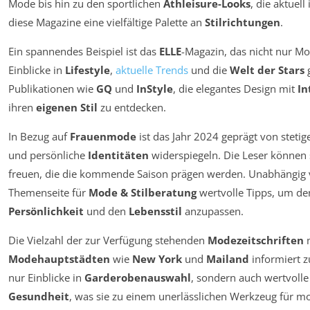
Mode bis hin zu den sportlichen
Athleisure-Looks
, die aktuell
diese Magazine eine vielfältige Palette an
Stilrichtungen
.
Ein spannendes Beispiel ist das
ELLE
-Magazin, das nicht nur M
Einblicke in
Lifestyle
,
aktuelle Trends
und die
Welt der Stars
g
Publikationen wie
GQ
und
InStyle
, die elegantes Design mit
In
ihren
eigenen Stil
zu entdecken.
In Bezug auf
Frauenmode
ist das Jahr 2024 geprägt von steti
und persönliche
Identitäten
widerspiegeln. Die Leser können s
freuen, die die kommende Saison prägen werden. Unabhängig v
Themenseite für
Mode & Stilberatung
wertvolle Tipps, um de
Persönlichkeit
und den
Lebensstil
anzupassen.
Die Vielzahl der zur Verfügung stehenden
Modezeitschriften
m
Modehauptstädten
wie
New York
und
Mailand
informiert z
nur Einblicke in
Garderobenauswahl
, sondern auch wertvolle
Gesundheit
, was sie zu einem unerlässlichen Werkzeug für 