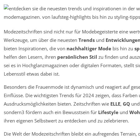
Modezeitschriften sind nicht nur für Modebegeisterte eine wer
Werkzeuge, um über die neuesten
Trends
und
Entwicklunge
bieten Inspirationen, die von
nachhaltiger Mode
bis hin zu
sp
helfen den Lesern, ihren
persönlichen Stil
zu finden und auszud
sei es in Hochglanzmagazinen oder digitalen Formaten, stellt s
Lebensstil etwas dabei ist.
Besonders die Frauenmode ist dynamisch und reagiert auf gese
Einflüsse. Die wichtigsten Trends für 2024 zeigen, dass Farben u
Ausdrucksmöglichkeiten bieten. Zeitschriften wie
ELLE
,
GQ
un
sondern3 fördern auch ein Bewusstsein für
Lifestyle
und
Woh
ihren eigenen Selbstwert zu entdecken und zu zelebrieren.
Die Welt der Modezeitschriften bleibt ein aufregendes Terrain, 