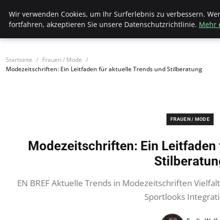
Bistro Grammophon
Wir verwenden Cookies, um Ihr Surferlebnis zu verbessern. We
fortfahren, akzeptieren Sie unsere Datenschutzrichtlinie.
Mehr 
Startseite
Frauen / Mode
Modezeitschriften: Ein Leitfaden für aktuelle Trends und Stilberatung
FRAUEN / MODE
Modezeitschriften: Ein Leitfaden 
Stilberatun
EN BREF Aktuelle Trends in Modezeitschriften Vielfalt
Sportlooks Integrat