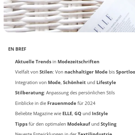
EN BREF
Aktuelle Trends
in
Modezeitschriften
Vielfalt von
Stilen
: Von
nachhaltiger Mode
bis
Sportlo
Integration von
Mode
,
Schönheit
und
Lifestyle
Stilberatung
: Anpassung des persönlichen Stils
Einblicke in die
Frauenmode
für 2024
Beliebte Magazine wie
ELLE
,
GQ
und
InStyle
Tipps
für den optimalen
Modekauf
und
Styling
Neueste Entwicklungen in der
Textilindustrie