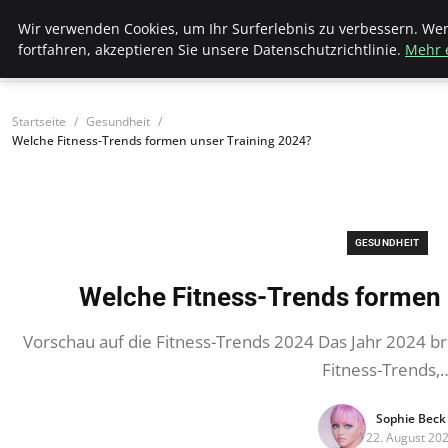
Bistro Grammophon
Wir verwenden Cookies, um Ihr Surferlebnis zu verbessern. We
fortfahren, akzeptieren Sie unsere Datenschutzrichtlinie.
Mehr 
Startseite
Gesundheit
Welche Fitness-Trends formen unser Training 2024?
GESUNDHEIT
Welche Fitness-Trends formen 
Vorschau auf die Fitness-Trends 2024 Das Jahr 2024 bri
Fitness-Trends,
Sophie Beck
22. August 20