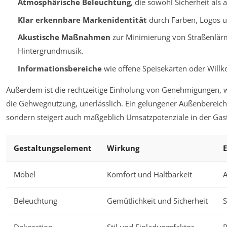
Atmosphärische Beleuchtung
, die sowohl Sicherheit als 
Klar erkennbare Markenidentität
durch Farben, Logos u
Akustische Maßnahmen
zur Minimierung von Straßenlä
Hintergrundmusik.
Informationsbereiche
wie offene Speisekarten oder Will
Außerdem ist die rechtzeitige Einholung von Genehmigungen, w
die Gehwegnutzung, unerlässlich. Ein gelungener Außenbereich 
sondern steigert auch maßgeblich Umsatzpotenziale in der Ga
Gestaltungselement
Wirkung
Möbel
Komfort und Haltbarkeit
A
Beleuchtung
Gemütlichkeit und Sicherheit
S