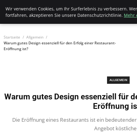
Bistro Grammophon
Wir verwenden Cookies, um Ihr Surferlebnis zu verbessern. We
fortfahren, akzeptieren Sie unsere Datenschutzrichtlinie.
Mehr 
Startseite
Allgemein
Warum gutes Design essenziell für den Erfolg einer Restaurant-
Eröffnung ist?
ALLGEMEIN
Warum gutes Design essenziell für de
Eröffnung is
Die Eröffnung eines Restaurants ist ein bedeutender
Angebot köstlich