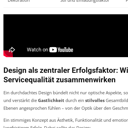
Dekoration
Stil und Einladungsfaktor
P
Design als zentraler Erfolgsfaktor: W
Servicequalität zusammenwirken
Ein durchdachtes Design bündelt nicht nur optische Aspekte, so
und verstärkt die
Gastlichkeit
durch ein
stilvolles
Gesamtbild. 
Ebenen angesprochen fühlen – von der Optik über den Geschma
Ein stimmiges Konzept aus Ästhetik, Funktionalität und emotio
langfristigem Erfolg. Dabei sollte das Design: