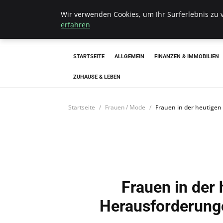
Wir verwenden Cookies, um Ihr Surferlebnis zu v
Bistro Grammop
erfahren
STARTSEITE
ALLGEMEIN
FINANZEN & IMMOBILIEN
ZUHAUSE & LEBEN
Startseite
Frauen / Mode
Frauen in der heutigen
Frauen in der 
Herausforderung