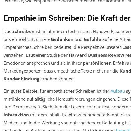
Empathie im Schreiben: Die Kraft de
Das
Schreiben
ist nicht nur ein technisches Handwerk, sonde
uns ermöglicht, unsere
Gedanken
und
Gefühle
auf eine Art a
Empathisches Schreiben bedeutet, die Perspektive unserer
Les
verstehen. Laut einer Studie der
Harvard Business Review
rea
Emotionen ansprechen und sie in ihrer
persönlichen Erfahru
Marketingexperten, dass empathische Texte nicht nur die
Kund
Kundenbindung
erhöhen können.
Ein gutes Beispiel für empathisches Schreiben ist der
Aufbau
sy
mitfühlend auf alltägliche Herausforderungen eingehen. Diese 
und Gemeinschaft. Sie halten die Leser nicht nur fest, sondern 
Interaktion
mit dem Inhalt. Es wird zunehmend erkannt, dass
Medien und in der Werbung von entscheidender Bedeutung is
authentische Beziehungen zu schaffen. Ob in Form von
freund