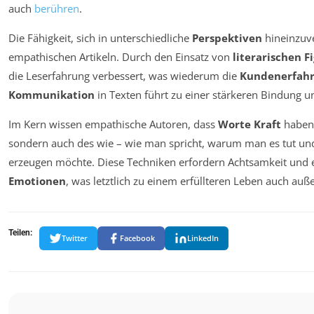
auch
berühren
.
Die Fähigkeit, sich in unterschiedliche
Perspektiven
hineinzuve
empathischen Artikeln. Durch den Einsatz von
literarischen F
die Leserfahrung verbessert, was wiederum die
Kundenerfah
Kommunikation
in Texten führt zu einer stärkeren Bindung u
Im Kern wissen empathische Autoren, dass
Worte Kraft
haben. 
sondern auch des wie – wie man spricht, warum man es tut u
erzeugen möchte. Diese Techniken erfordern Achtsamkeit und ei
Emotionen
, was letztlich zu einem erfüllteren Leben auch au
Teilen:
Twitter
Facebook
LinkedIn