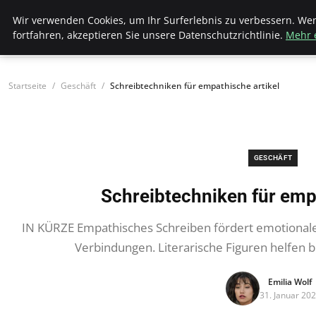
Bistro Grammophon
Wir verwenden Cookies, um Ihr Surferlebnis zu verbessern. We
fortfahren, akzeptieren Sie unsere Datenschutzrichtlinie.
Mehr 
Startseite
Geschäft
Schreibtechniken für empathische artikel
GESCHÄFT
Schreibtechniken für emp
IN KÜRZE Empathisches Schreiben fördert emotionale
Verbindungen. Literarische Figuren helfen
Emilia Wolf
31. Januar 20