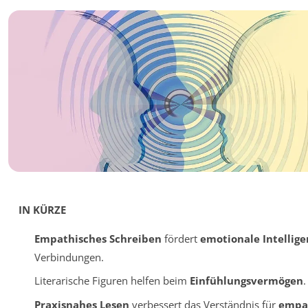
IN KÜRZE
Empathisches Schreiben
fördert
emotionale Intellige
Verbindungen.
Literarische Figuren helfen beim
Einfühlungsvermögen
.
Praxisnahes Lesen
verbessert das Verständnis für
empa