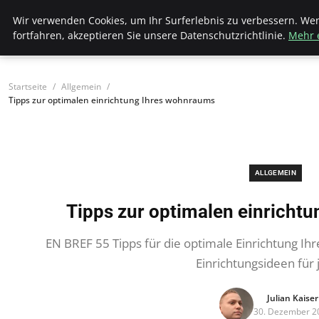
Bistro Grammophon
Wir verwenden Cookies, um Ihr Surferlebnis zu verbessern. We
fortfahren, akzeptieren Sie unsere Datenschutzrichtlinie.
Mehr 
Startseite
Allgemein
Tipps zur optimalen einrichtung Ihres wohnraums
ALLGEMEIN
Tipps zur optimalen einricht
EN BREF 55 Tipps für die optimale Einrichtung Ih
Einrichtungsideen für
Julian Kaiser
30. Dezember 2