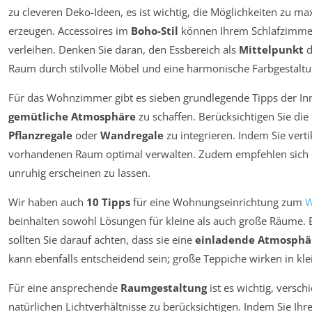
zu cleveren Deko-Ideen, es ist wichtig, die Möglichkeiten zu m
erzeugen. Accessoires im
Boho-Stil
können Ihrem Schlafzimme
verleihen. Denken Sie daran, den Essbereich als
Mittelpunkt
d
Raum durch stilvolle Möbel und eine harmonische Farbgestal
Für das Wohnzimmer gibt es sieben grundlegende Tipps der Inne
gemütliche Atmosphäre
zu schaffen. Berücksichtigen Sie d
Pflanzregale
oder
Wandregale
zu integrieren. Indem Sie vert
vorhandenen Raum optimal verwalten. Zudem empfehlen sich 
unruhig erscheinen zu lassen.
Wir haben auch
10 Tipps
für eine Wohnungseinrichtung zum
W
beinhalten sowohl Lösungen für kleine als auch große Räume. 
sollten Sie darauf achten, dass sie eine
einladende Atmosphä
kann ebenfalls entscheidend sein; große Teppiche wirken in kle
Für eine ansprechende
Raumgestaltung
ist es wichtig, versc
natürlichen Lichtverhältnisse zu berücksichtigen. Indem Sie Ih